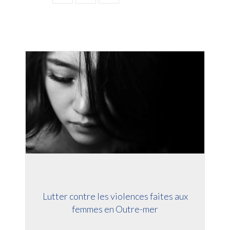
Lutter contre les violences faites aux
femmes en Outre-mer