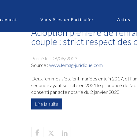
n avocat
Vous êtes un Particulier
Actus
Adoption plénière de l’enfa
couple : strict respect des c
Publié le :
08/08/2023
Source :
www.lemag-juridique.com
Deux femmes s’étaient mariées en juin 2017, et l’un
seconde ayant sollicité en 2021 le prononcé de l'ado
consenti par acte notarié du 2 janvier 2020...
Lire la suite