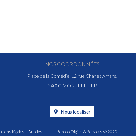
NOS COORDONNÉES
Place de la Comédie, 12 rue Charles Amans,
34000 MONTPELLIER
Nous localiser
tions légales
Articles
Septeo Digital & Services © 2020