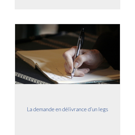
Information sur les cookies
Nous avons recours à des cookies techniques pour assurer le bon
fonctionnement du site, nous utilisons également des cookies soumis
à votre consentement pour collecter des statistiques de visite.
Cliquez ci-dessous sur « ACCEPTER » pour accepter le dépôt de
l'ensemble des cookies ou sur « CONFIGURER » pour choisir quels
cookies nécessitant votre consentement seront déposés (cookies
statistiques), avant de continuer votre visite du site.
Plus d'informations
ACCEPTER
CONFIGURER
REFUSER
La demande en délivrance d’un legs