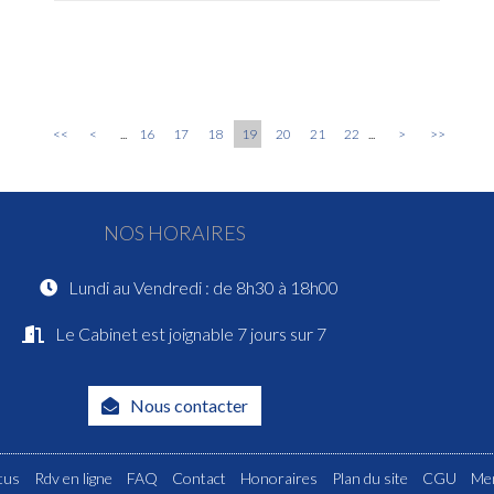
<<
<
...
16
17
18
19
20
21
22
...
>
>>
NOS HORAIRES
Lundi au Vendredi : de 8h30 à 18h00
Le Cabinet est joignable 7 jours sur 7
Nous contacter
tus
Rdv en ligne
FAQ
Contact
Honoraires
Plan du site
CGU
Men