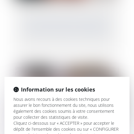
Calcul de la prestation compensatoire :
quels critères sont pris en compte ?
Information sur les cookies
Nous avons recours à des cookies techniques pour
assurer le bon fonctionnement du site, nous utilisons
également des cookies soumis à votre consentement
pour collecter des statistiques de visite.
Cliquez ci-dessous sur « ACCEPTER » pour accepter le
dépôt de l'ensemble des cookies ou sur « CONFIGURER