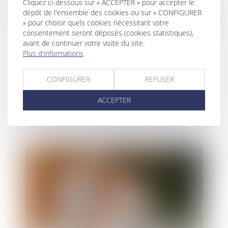
Cliquez ci-dessous sur « ACCEPTER » pour accepter le
dépôt de l'ensemble des cookies ou sur « CONFIGURER
» pour choisir quels cookies nécessitant votre
consentement seront déposés (cookies statistiques),
avant de continuer votre visite du site.
Plus d'informations
Est-il possible de renoncer à ses droits
CONFIGURER
REFUSER
successoraux en faveur d’un de ses frères
ou sœurs en situation de handicap ?
ACCEPTER