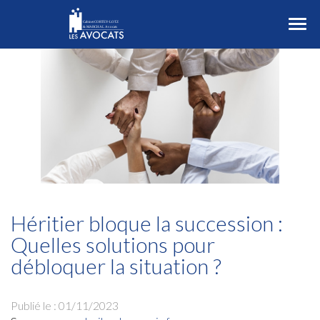
Ouvr
le
men
Héritier bloque la succession :
Quelles solutions pour
débloquer la situation ?
Publié le :
01/11/2023