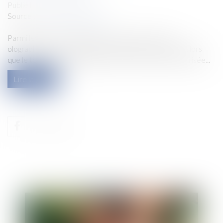
Publié le :
28/10/2020
Source :
www.actu-juridique.fr
Parmi les formes possibles de testament, la forme
olographique est celle qui présente le plus de risques alors
que le testament authentique est la forme la plus sécurisée...
Lire la suite