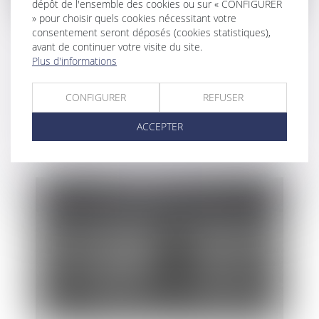
dépôt de l'ensemble des cookies ou sur « CONFIGURER
» pour choisir quels cookies nécessitant votre
consentement seront déposés (cookies statistiques),
avant de continuer votre visite du site.
Plus d'informations
Violences conjugales : définition, chiffres,
quelles solutions ?
CONFIGURER
REFUSER
ACCEPTER