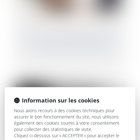
CEDH : la question de la garde des enfants
issus d'unions internationales
Information sur les cookies
Nous avons recours à des cookies techniques pour
assurer le bon fonctionnement du site, nous utilisons
également des cookies soumis à votre consentement
pour collecter des statistiques de visite.
Cliquez ci-dessous sur « ACCEPTER » pour accepter le