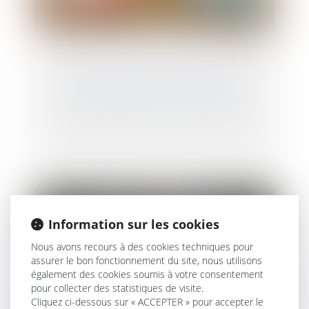
Démembrement de propriété
Information sur les cookies
Nous avons recours à des cookies techniques pour
assurer le bon fonctionnement du site, nous utilisons
également des cookies soumis à votre consentement
pour collecter des statistiques de visite.
Cliquez ci-dessous sur « ACCEPTER » pour accepter le