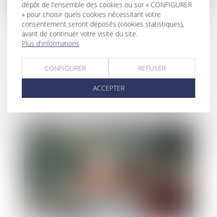
dépôt de l'ensemble des cookies ou sur « CONFIGURER
» pour choisir quels cookies nécessitant votre
consentement seront déposés (cookies statistiques),
avant de continuer votre visite du site.
Plus d'informations
La demande en délivrance d’un legs
CONFIGURER
REFUSER
ACCEPTER