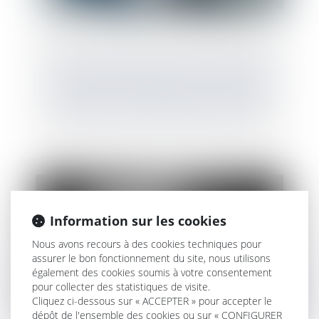
Titres de participation : dans quels cas une
société peut-elle appliquer le régime de
faveur lors de la cession de ses titres ?
Information sur les cookies
Nous avons recours à des cookies techniques pour
assurer le bon fonctionnement du site, nous utilisons
également des cookies soumis à votre consentement
pour collecter des statistiques de visite.
Cliquez ci-dessous sur « ACCEPTER » pour accepter le
dépôt de l'ensemble des cookies ou sur « CONFIGURER