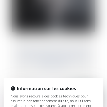
Transmission patrimoniale au sein d’une
famille recomposée : quelles sont les
règles légales ?
Information sur les cookies
Nous avons recours à des cookies techniques pour
assurer le bon fonctionnement du site, nous utilisons
également des cookies soumis à votre consentement