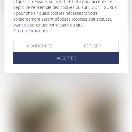
Cliquez ci-dessous sur « ACCEPTER » pour accepter le
dépôt de l'ensemble des cookies ou sur « CONFIGURER
» pour choisir quels cookies nécessitant votre
consentement seront déposés (cookies statistiques),
avant de continuer votre visite du site.
Plus d'informations
Règlement Successions et détermination
CONFIGURER
REFUSER
de la dernière résidence habituelle du
défunt : illustration
ACCEPTER