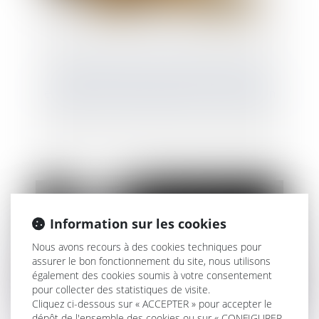
Proposition de loi visant à réduire et à
encadrer les frais bancaires sur succession
Information sur les cookies
Nous avons recours à des cookies techniques pour
assurer le bon fonctionnement du site, nous utilisons
également des cookies soumis à votre consentement
pour collecter des statistiques de visite.
Cliquez ci-dessous sur « ACCEPTER » pour accepter le
dépôt de l'ensemble des cookies ou sur « CONFIGURER