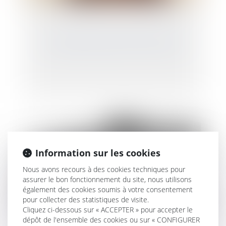
Le testament peut limiter des droits
Information sur les cookies
Nous avons recours à des cookies techniques pour
assurer le bon fonctionnement du site, nous utilisons
également des cookies soumis à votre consentement
pour collecter des statistiques de visite.
Cliquez ci-dessous sur « ACCEPTER » pour accepter le
dépôt de l'ensemble des cookies ou sur « CONFIGURER