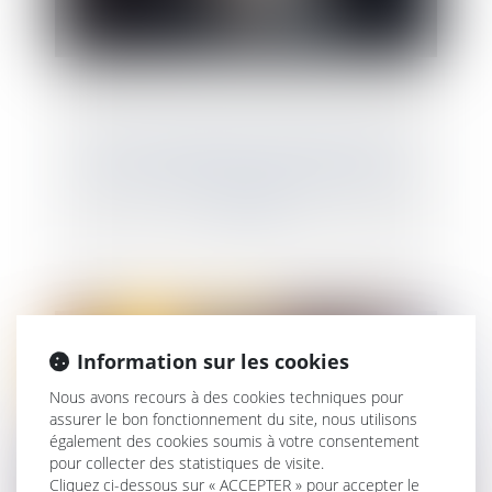
Devoir conjugal et liberté sexuelle : la
CEDH protège le consentement dans le
mariage
Information sur les cookies
Nous avons recours à des cookies techniques pour
assurer le bon fonctionnement du site, nous utilisons
également des cookies soumis à votre consentement
pour collecter des statistiques de visite.
Cliquez ci-dessous sur « ACCEPTER » pour accepter le