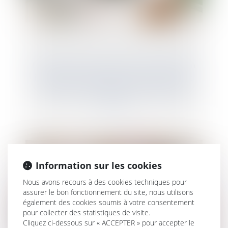
Epoux communs en bien et vente d’un bien
immobilier : l'exonération de la résidence
principale s'apprécie pour chacun des
époux
Information sur les cookies
Nous avons recours à des cookies techniques pour
assurer le bon fonctionnement du site, nous utilisons
également des cookies soumis à votre consentement
pour collecter des statistiques de visite.
Cliquez ci-dessous sur « ACCEPTER » pour accepter le