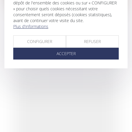
dépôt de l'ensemble des cookies ou sur « CONFIGURER
» pour choisir quels cookies nécessitant votre
consentement seront déposés (cookies statistiques),
avant de continuer votre visite du site.
Plus d'informations
Autonomie du régime matrimonial et de la
prestation compensatoire
CONFIGURER
REFUSER
ACCEPTER