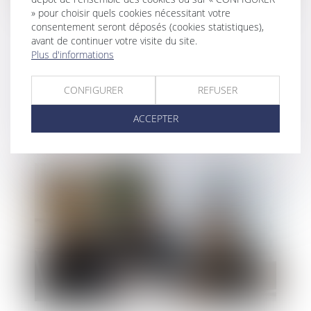
» pour choisir quels cookies nécessitant votre
consentement seront déposés (cookies statistiques),
avant de continuer votre visite du site.
Plus d'informations
La fraude à la communauté de vie entraîne
l’annulation de la déclaration de
CONFIGURER
REFUSER
nationalité
ACCEPTER