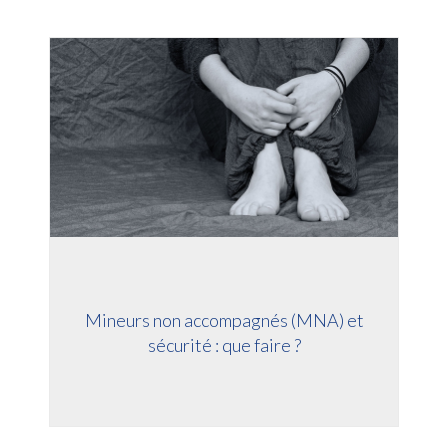
Mineurs non accompagnés (MNA) et
sécurité : que faire ?