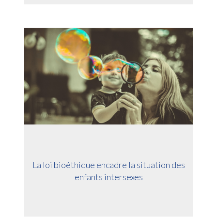
Information sur les cookies
Nous avons recours à des cookies techniques pour assurer le bon
fonctionnement du site, nous utilisons également des cookies soumis
à votre consentement pour collecter des statistiques de visite.
Cliquez ci-dessous sur « ACCEPTER » pour accepter le dépôt de
l'ensemble des cookies ou sur « CONFIGURER » pour choisir quels
cookies nécessitant votre consentement seront déposés (cookies
statistiques), avant de continuer votre visite du site.
Plus d'informations
ACCEPTER
CONFIGURER
REFUSER
La loi bioéthique encadre la situation des
enfants intersexes