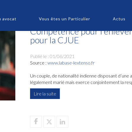
n avocat
Vous êtes un Particulier
Actus
Compétence pour l’enlèvem
pour la CJUE
Publié le :
01/06/2021
Source :
www.labase-lextenso.fr
Un couple, de nationalité indienne disposant d’une 
légalement marié mais exerce conjointement la resp
Lire la suite