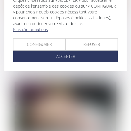
Cliquez ci-dessous sur « ACCEPTER » pour accepter le
dépôt de l'ensemble des cookies ou sur « CONFIGURER
» pour choisir quels cookies nécessitant votre
consentement seront déposés (cookies statistiques),
avant de continuer votre visite du site.
Plus d'informations
Quel est l’impôt sur plus-value
CONFIGURER
REFUSER
immobilière d’un bien reçu par succession ?
ACCEPTER