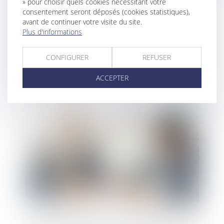
» pour choisir quels cookies nécessitant votre
consentement seront déposés (cookies statistiques),
avant de continuer votre visite du site.
Cessions d'actions : la garantie d'éviction
Plus d'informations
n'est pas éternelle !
CONFIGURER
REFUSER
ACCEPTER