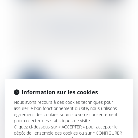
Cession d'entreprise : la transmission
simplifiée en 2022
Information sur les cookies
Nous avons recours à des cookies techniques pour
assurer le bon fonctionnement du site, nous utilisons
également des cookies soumis à votre consentement
pour collecter des statistiques de visite.
Cliquez ci-dessous sur « ACCEPTER » pour accepter le
dépôt de l'ensemble des cookies ou sur « CONFIGURER