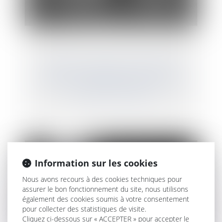
Violences conjugales : extension du
bénéfice de l’ordonnance de protection
aux enfants du couple
Information sur les cookies
Nous avons recours à des cookies techniques pour
assurer le bon fonctionnement du site, nous utilisons
également des cookies soumis à votre consentement
pour collecter des statistiques de visite.
Cliquez ci-dessous sur « ACCEPTER » pour accepter le