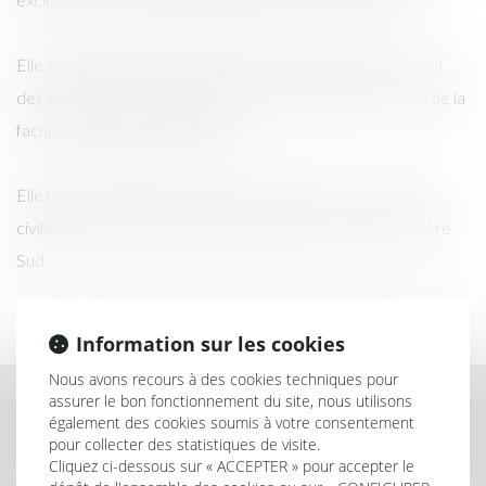
Elle est chargée d’enseignement au sein du Master II Droit
des contentieux et du Master II Commissaire de Justice de la
faculté de droit de Montpellier.
Elle fût, durant plusieurs années, formatrice en procédure
civile au sein de l’Ecole de formation des avocats du Centre
Sud.
Information sur les cookies
Nous avons recours à des cookies techniques pour
assurer le bon fonctionnement du site, nous utilisons
CONTACTER MANDINE CORTEY
également des cookies soumis à votre consentement
pour collecter des statistiques de visite.
Cliquez ci-dessous sur « ACCEPTER » pour accepter le