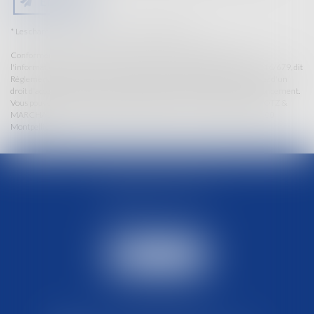
Envoyer
* Les champs suivis d'un astérisque sont obligatoires.
Conformément à la loi n°78-17 du 6 janvier 1978 modifiée relative à
l'informatique, aux fichiers et aux libertés, et au règlement européen 2016/679, dit
Règlement Général sur la Protection des Données (RGPD), vous disposez d'un
droit d'accès, de rectification, de suppression des informations qui vous concernent.
Vous pouvez exercer vos droits en vous adressant à : Cabinet CORTEY-LOTZ &
MARCHAL AVOCATS, place de la Comédie, 12 rue Charles Amans, 34000
Montpellier
NOUS CONTACTER
06 12 35 67 81
Nous joindre
NOS HORAIRES