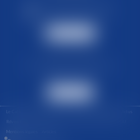
Lundi au Vendredi : de 8h30 à 18h00
Le Cabinet est joignable 7 jours sur 7
Nous contacter
NOS COORDONNÉES
Place de la Comédie, 12 rue Charles Amans,
34000 MONTPELLIER
Nous localiser
Le Cabinet
Vous êtes un avocat
Vous êtes un Particulier
Actus
Rdv en ligne
FAQ
Contact
Honoraires
Plan du site
CGU
Mentions légales
Articles